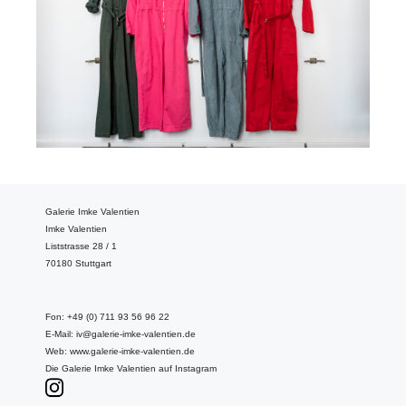
Galerie Imke Valentien
Imke Valentien
Liststrasse 28 / 1
70180 Stuttgart
Fon: +49 (0) 711 93 56 96 22
E-Mail:
iv@galerie-imke-valentien.de
Web:
www.galerie-imke-valentien.de
Die Galerie Imke Valentien auf Instagram